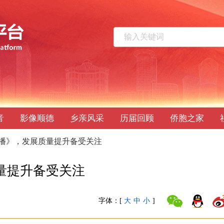
音
影像顺德
乡亲风采
历届回顾
侨胞之家
联播》，发展质量提升备受关注
量提升备受关注
字体：
[
大
中
小
]