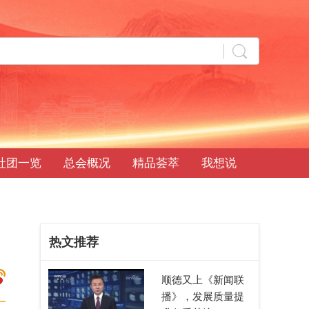
社团一览
总会概况
精品荟萃
我想说
热文推荐
顺德又上《新闻联
播》，发展质量提