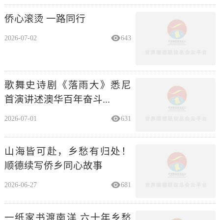
侨心滚烫 一路同行
2026-07-02
643
歌舞史诗剧《落雨大》悉尼
首演讲述澳华百年奋斗...
2026-07-01
631
山海皆可赴，乡愁有归处！
顺德续写侨乡同心故事
2026-06-27
681
一纸家书渡南洋 六十年乡愁
终归乡