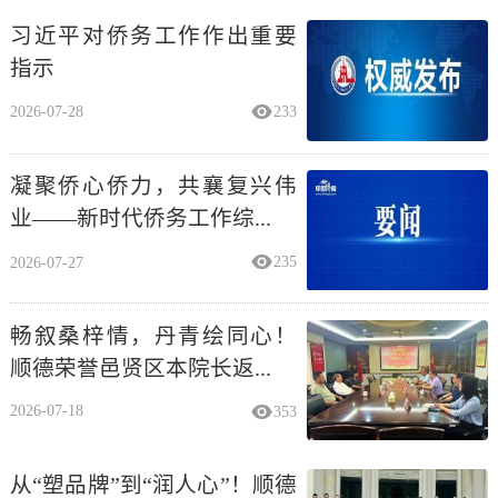
习近平对侨务工作作出重要
指示
2026-07-28
233
凝聚侨心侨力，共襄复兴伟
业——新时代侨务工作综...
2026-07-27
235
畅叙桑梓情，丹青绘同心！
顺德荣誉邑贤区本院长返...
2026-07-18
353
从“塑品牌”到“润人心”！顺德