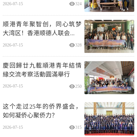
2026-07-15
324
顺港青年聚智创，同心筑梦
大湾区！香港顺德人联会...
2026-07-15
328
慶回歸廿九載順港青年結情
緣交流考察活動圓滿舉行
2026-07-15
250
这个走过25年的侨界盛会，
如何凝侨心聚侨力？
2026-07-15
315