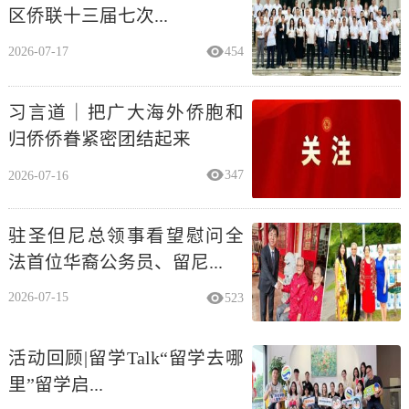
区侨联十三届七次...
2026-07-17
454
习言道｜把广大海外侨胞和
归侨侨眷紧密团结起来
2026-07-16
347
驻圣但尼总领事看望慰问全
法首位华裔公务员、留尼...
2026-07-15
523
活动回顾|留学Talk“留学去哪
里”留学启...