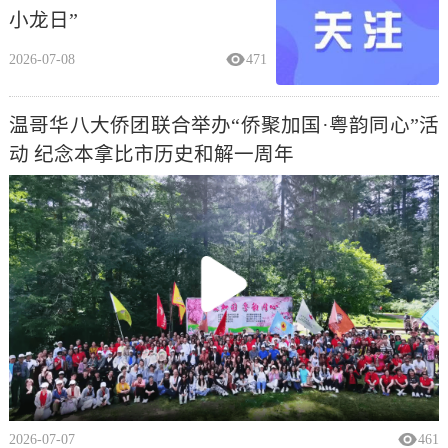
小龙日”
2026-07-08
471
温哥华八大侨团联合举办“侨聚加国·粤韵同心”活
动 纪念本拿比市历史和解一周年
2026-07-07
461