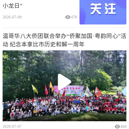
小龙日”
2026-07-08
478
温哥华八大侨团联合举办“侨聚加国·粤韵同心”活
动 纪念本拿比市历史和解一周年
2026-07-07
468