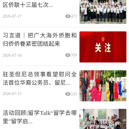
区侨联十三届七次...
2026-07-17
473
习言道｜把广大海外侨胞和
归侨侨眷紧密团结起来
2026-07-16
359
驻圣但尼总领事看望慰问全
法首位华裔公务员、留尼...
2026-07-15
533
活动回顾|留学Talk“留学去哪
里”留学启...