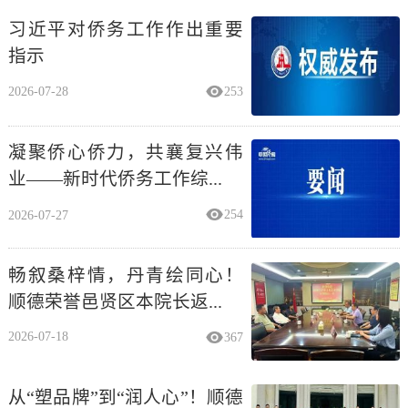
习近平对侨务工作作出重要
指示
2026-07-28
253
凝聚侨心侨力，共襄复兴伟
业——新时代侨务工作综...
2026-07-27
254
畅叙桑梓情，丹青绘同心！
顺德荣誉邑贤区本院长返...
2026-07-18
367
从“塑品牌”到“润人心”！顺德