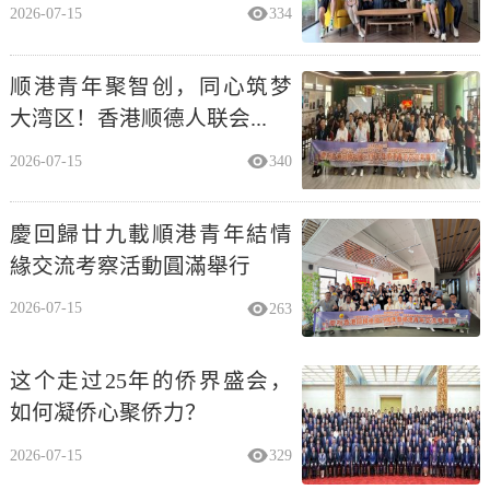
2026-07-15
334
顺港青年聚智创，同心筑梦
大湾区！香港顺德人联会...
2026-07-15
340
慶回歸廿九載順港青年結情
緣交流考察活動圓滿舉行
2026-07-15
263
这个走过25年的侨界盛会，
如何凝侨心聚侨力？
2026-07-15
329