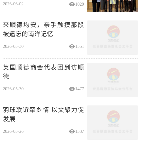
被遗忘的南洋记忆
2026-05-30
1551
英国顺德商会代表团到访顺
德
2026-05-30
1477
羽球联谊牵乡情 以文聚力促
发展
2026-05-26
1337
“顺德女儿”黎家盈逐梦苍穹！
姐姐黎家敏：爸爸从...