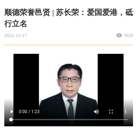
顺德荣誉邑贤 | 苏长荣：爱国爱港，砥
行立名
2022-12-17
7028