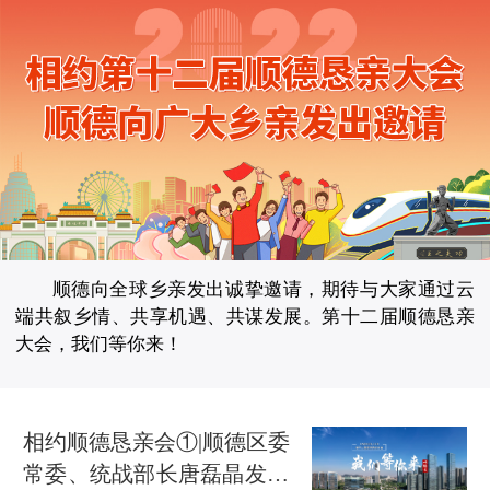
顺德向全球乡亲发出诚挚邀请，期待与大家通过云
端共叙乡情、共享机遇、共谋发展。第十二届顺德恳亲
大会，我们等你来！
相约顺德恳亲会①|顺德区委
常委、统战部长唐磊晶发出